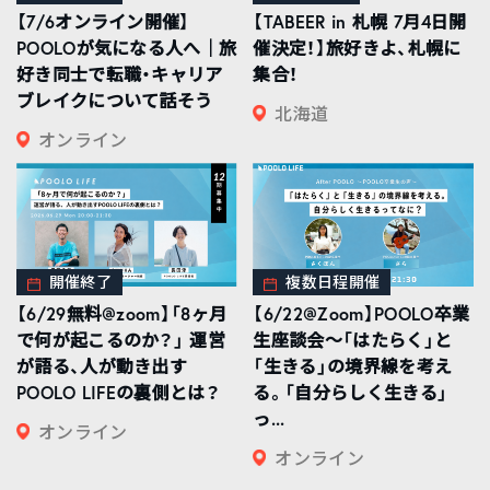
【7/6オンライン開催】
【TABEER in 札幌 7月4日開
POOLOが気になる人へ｜旅
催決定！】旅好きよ、札幌に
好き同士で転職・キャリア
集合！
ブレイクについて話そう
北海道
オンライン
開催終了
複数日程開催
【6/29無料@zoom】「8ヶ月
【6/22@Zoom】POOLO卒業
で何が起こるのか？」 運営
生座談会〜「はたらく」と
が語る、人が動き出す
「生きる」の境界線を考え
POOLO LIFEの裏側とは？
る。「自分らしく生きる」
っ...
オンライン
オンライン