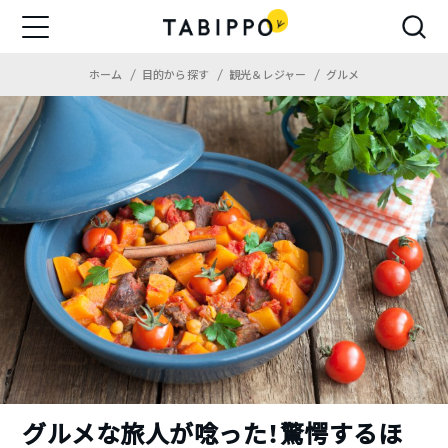
ホーム
目的から探す
観光＆レジャー
グルメ
グルメな旅人が唸った！驚愕するほ