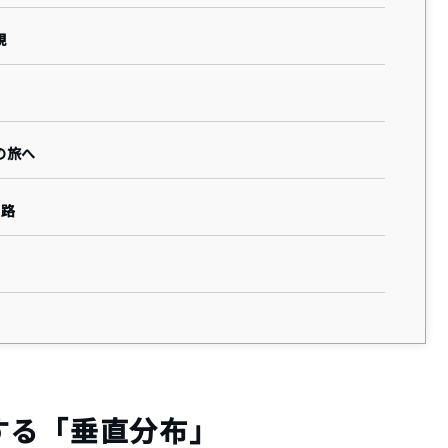
観
の旅へ
復路
する「垂直分布」