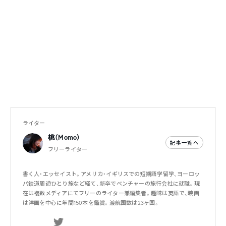
ライター
桃（Momo）
記事一覧へ
フリーライター
書く人・エッセイスト。アメリカ・イギリスでの短期語学留学、ヨーロッ
パ鉄道周遊ひとり旅など経て、新卒でベンチャーの旅行会社に就職。現
在は複数メディアにてフリーのライター兼編集者。趣味は英語で、映画
は洋画を中心に年間150本を鑑賞。渡航国数は23ヶ国。