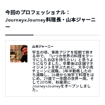
今回のプロフェッショナル：
Journey×Journey料理長・山本ジャーニ
ー
山本ジャーニー
学生の頃、東南アジアを短期で旅す
る中で、「いつか世界の料理をテー
マにしたお店を持ちたい」と思うよ
うになりました。卒業後は店舗マネ
イジメントを学ぶために、大手小売
チェーンに就職。3年半勤務したの
ち退職し、26歳から独学で料理をは
じめ、29歳で一年間の世界一周。そ
して2015年、秋葉原に
Journey×Journeyをオープンしまし
た。