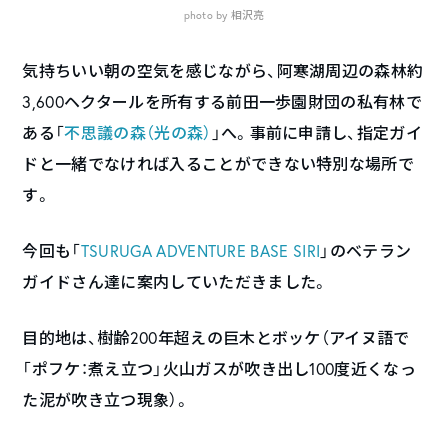
photo by 相沢亮
気持ちいい朝の空気を感じながら、阿寒湖周辺の森林約
3,600ヘクタールを所有する前田一歩園財団の私有林で
ある「
不思議の森（光の森）
」へ。事前に申請し、指定ガイ
ドと一緒でなければ入ることができない特別な場所で
す。
今回も「
TSURUGA ADVENTURE BASE SIRI
」のベテラン
ガイドさん達に案内していただきました。
目的地は、樹齢200年超えの巨木とボッケ（アイヌ語で
「ポフケ：煮え立つ」火山ガスが吹き出し100度近くなっ
た泥が吹き立つ現象）。