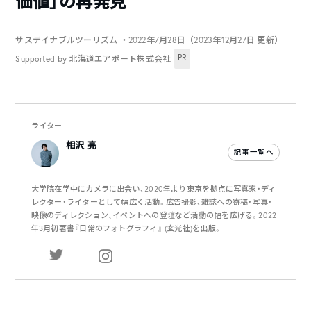
価値」の再発見
サステイナブルツーリズム
・2022年7月28日（2023年12月27日 更新）
PR
Supported by 北海道エアポート株式会社
ライター
相沢 亮
記事一覧へ
大学院在学中にカメラに出会い、2020年より東京を拠点に写真家・ディ
レクター・ライターとして幅広く活動。広告撮影、雑誌への寄稿・写真・
映像のディレクション、イベントへの登壇など活動の幅を広げる。2022
年3月初著書『日常のフォトグラフィ』 (玄光社)を出版。