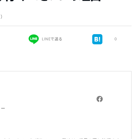
新）
LINEで送る
0
ァー