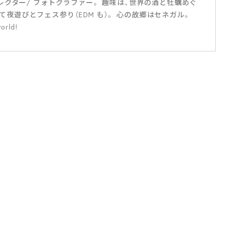
クター/ フォトグラファー。 趣味は、世界の酒と牡蠣めぐ
スを通じ て夜遊びとフェス参り（EDM も）。 心の故郷はセネガル。
orld!