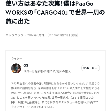
使い方はあなた次第！僕はPaaGo
WORKSの「CARGO40」で世界一周の
旅に出た
バックパック
・2017年8月2日（2017年12月27日 更新）
ライター
GG
記事一覧へ
世界一周経験者/医者の卵/週末の旅人
1993年生まれの医者の卵。「医師になれるから良いじゃん」という周りの
雰囲気に疑問を抱き、何の肩書きもなくただ1人の人間として旅をできる
のは「今しかない」と感じ、ひとまず海外へ！出会いと経験を大切に、訪れ
たいところを繋いでいった結果、世界一周達成。（２３１日間２０カ
国） 現在は社会復帰し、多忙な医学部のスケジュールを縫い、国内でで
きるアウトドアに精を出している。