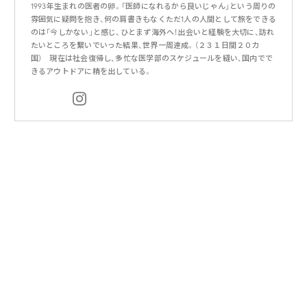
1993年生まれの医者の卵。「医師になれるから良いじゃん」という周りの
雰囲気に疑問を抱き、何の肩書きもなくただ1人の人間として旅をできる
のは「今しかない」と感じ、ひとまず海外へ！出会いと経験を大切に、訪れ
たいところを繋いでいった結果、世界一周達成。（２３１日間２０カ
国） 現在は社会復帰し、多忙な医学部のスケジュールを縫い、国内でで
きるアウトドアに精を出している。