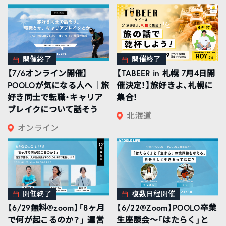
開催終了
開催終了
【7/6オンライン開催】
【TABEER in 札幌 7月4日開
POOLOが気になる人へ｜旅
催決定！】旅好きよ、札幌に
好き同士で転職・キャリア
集合！
ブレイクについて話そう
北海道
オンライン
開催終了
複数日程開催
【6/29無料@zoom】「8ヶ月
【6/22@Zoom】POOLO卒業
で何が起こるのか？」 運営
生座談会〜「はたらく」と