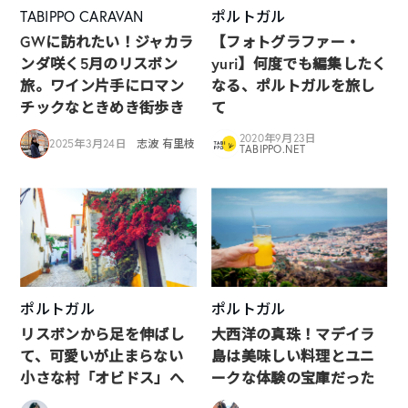
TABIPPO CARAVAN
ポルトガル
GWに訪れたい！ジャカラ
【フォトグラファー・
ンダ咲く5月のリスボン
yuri】何度でも編集したく
旅。ワイン片手にロマン
なる、ポルトガルを旅し
チックなときめき街歩き
て
2020年9月23日
2025年3月24日
志波 有里枝
TABIPPO.NET
ポルトガル
ポルトガル
リスボンから足を伸ばし
大西洋の真珠！マデイラ
て、可愛いが止まらない
島は美味しい料理とユニ
小さな村「オビドス」へ
ークな体験の宝庫だった