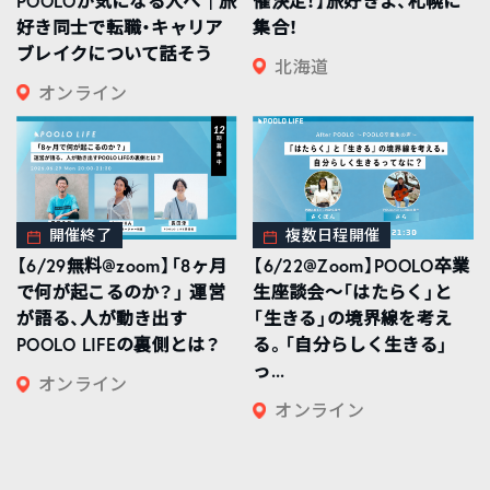
POOLOが気になる人へ｜旅
催決定！】旅好きよ、札幌に
好き同士で転職・キャリア
集合！
ブレイクについて話そう
北海道
オンライン
開催終了
複数日程開催
【6/29無料@zoom】「8ヶ月
【6/22@Zoom】POOLO卒業
で何が起こるのか？」 運営
生座談会〜「はたらく」と
が語る、人が動き出す
「生きる」の境界線を考え
POOLO LIFEの裏側とは？
る。「自分らしく生きる」
っ...
オンライン
オンライン