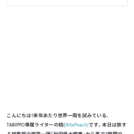
こんにちは！来年あたり世界一周を試みている、
TABIPPO専属ライターの桃(
@XxPeach)
です。本日は旅す
る編集部企画第一弾「秋田県大館市」から車で3時間の