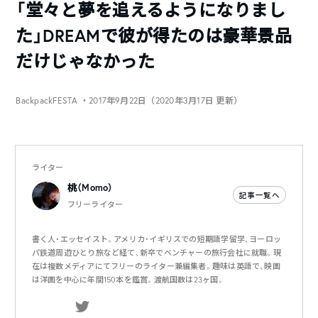
「堂々と夢を追えるようになりまし
た」DREAMで彼が得たのは豪華景品
だけじゃなかった
BackpackFESTA
・2017年9月22日（2020年3月17日 更新）
ライター
桃（Momo）
記事一覧へ
フリーライター
書く人・エッセイスト。アメリカ・イギリスでの短期語学留学、ヨーロッ
パ鉄道周遊ひとり旅など経て、新卒でベンチャーの旅行会社に就職。現
在は複数メディアにてフリーのライター兼編集者。趣味は英語で、映画
は洋画を中心に年間150本を鑑賞。渡航国数は23ヶ国。