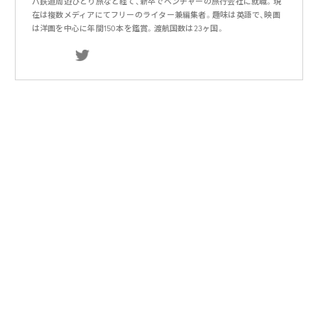
パ鉄道周遊ひとり旅など経て、新卒でベンチャーの旅行会社に就職。現
在は複数メディアにてフリーのライター兼編集者。趣味は英語で、映画
は洋画を中心に年間150本を鑑賞。渡航国数は23ヶ国。