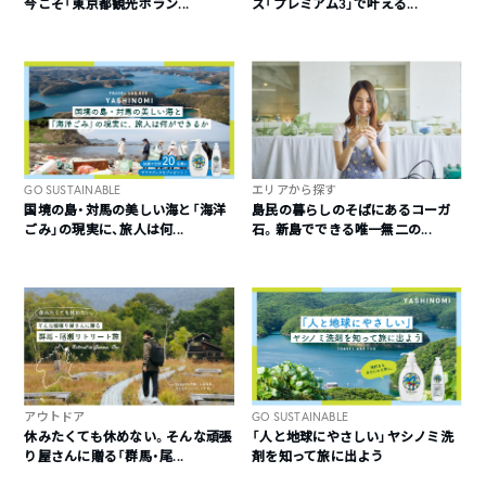
今こそ「東京都観光ボラン...
ス「プレミアム3」で叶える...
GO SUSTAINABLE
エリアから探す
国境の島・対馬の美しい海と「海洋
島民の暮らしのそばにあるコーガ
ごみ」の現実に、旅人は何...
石。新島でできる唯一無二の...
アウトドア
GO SUSTAINABLE
休みたくても休めない。そんな頑張
「人と地球にやさしい」ヤシノミ洗
り屋さんに贈る「群馬・尾...
剤を知って旅に出よう