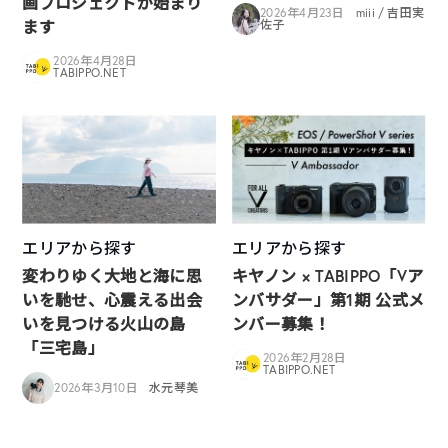
画プロジェクトが始まり
2026年4月23日
miii / 吉田実
ます
佐子
2026年4月28日
TABIPPO.NET
エリアから探す
エリアから探す
変わりゆく大地と海に思
キヤノン × TABIPPO「Vア
いを馳せ、心震える出会
ンバサダー」第1期 公式メ
いを見つける火山の島
ンバー募集！
「三宅島」
2026年2月28日
TABIPPO.NET
2026年3月10日
水元琴美