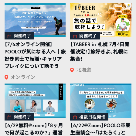
開催終了
開催終了
【7/6オンライン開催】
【TABEER in 札幌 7月4日開
POOLOが気になる人へ｜旅
催決定！】旅好きよ、札幌に
好き同士で転職・キャリア
集合！
ブレイクについて話そう
北海道
オンライン
開催終了
複数日程開催
【6/29無料@zoom】「8ヶ月
【6/22@Zoom】POOLO卒業
で何が起こるのか？」 運営
生座談会〜「はたらく」と