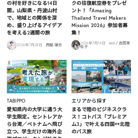
の村を好きになる14日
クの往復航空券をプレゼ
間。山梨県・丹波山村
ント！「Amazing
で、地域との関係を深
Thailand Travel Makers
め、盛り上げるアイデア
Mission 2026」参加者募
を考える2週間の旅
集！
2026年7月14日
miii / 吉田実
2026年7月28日
西脇 謙志
佐子
TABIPPO
エリアから探す
愛知県内の大学に通う大
まるで陸のビジネスクラ
学生限定。セントレアか
ス！コトバス「プレミア
ら台湾／ベトナムへ飛び
ム3」で叶える四国↔︎北陸
立つ、学生だけの海外企
のバス旅