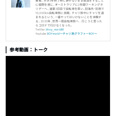
集者。大学3年終了時に夢がないまま就活をすること
に疑問を感じ、オーストラリアに2年間ワーキングホ
リデーへ。渡豪3日目で自転車を買い、初海外・初旅で
10,000km自転車旅に挑戦。チャリ旅中にチャリを盗
まれるという、一番やってはいけないことを体験す
る。2020年、世界一周自転車旅へ…行こうと思った
らコロナで行けなくなった。
Twitter:
@roy_world81
Youtube:
ROYworld〜チャリ旅グラファーROY〜
参考動画：トーク