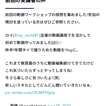
前回の受講者の声
前回の動画ワークショップの感想を集めました！参加の
検討を迷っている方はぜひご参照ください。
ロイ(
@roy_world81
)主催の動画講座でを活かして
初めて動画作ってみました🙌🏻✨
昨年1年間タイで撮りためた動画をVlogに。
これまで無意識のうちに動画編集避けてきてたけど
これ気づいたらずっとやってしまうね！
今さら楽しさに気づいたよ！(笑)
新しいスキルとしてどんどん磨いていきたいなぁ。
pic.twitter.com/OCAM7Vjpty
— 愛優 (@ayuphotolog)
June 15, 2020