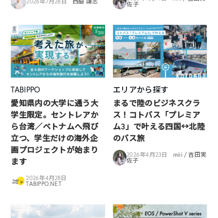
2026年7月28日
西脇 謙志
佐子
TABIPPO
エリアから探す
愛知県内の大学に通う大
まるで陸のビジネスクラ
学生限定。セントレアか
ス！コトバス「プレミア
ら台湾／ベトナムへ飛び
ム3」で叶える四国↔︎北陸
立つ、学生だけの海外企
のバス旅
画プロジェクトが始まり
2026年4月23日
miii / 吉田実
ます
佐子
2026年4月28日
TABIPPO.NET