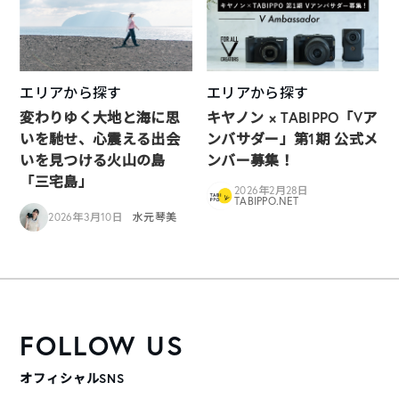
エリアから探す
エリアから探す
変わりゆく大地と海に思
キヤノン × TABIPPO「Vア
いを馳せ、心震える出会
ンバサダー」第1期 公式メ
いを見つける火山の島
ンバー募集！
「三宅島」
2026年2月28日
TABIPPO.NET
2026年3月10日
水元琴美
FOLLOW US
オフィシャルSNS