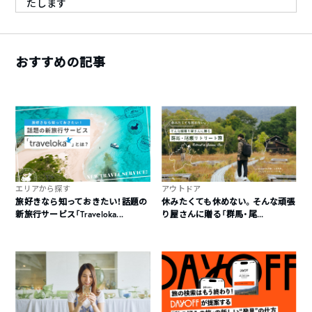
たします
例）授業日が6月15日の場合
ーキャンセル対応期限：6月1日23:59まで
ー6月2日00:00以降は、返金対応が不可
おすすめの記事
キャンセル時の返金方法
銀行口座への振り込みにて返金をさせていただきますの
で、銀行口座をご共有頂ければと思っています。返金はキ
ャンセルした日の、翌月末となりますのでご了承ください
ませ。
最小決行人数について
エリアから探す
アウトドア
開講1週間前までに最小決行人数に満たない場合は、中止
旅好きなら知っておきたい！話題の
休みたくても休めない。そんな頑張
か延期とさせて頂きます。その場合は、開催5日前までにご
新旅行サービス「Traveloka...
り屋さんに贈る「群馬・尾...
連絡をさせていただきます。