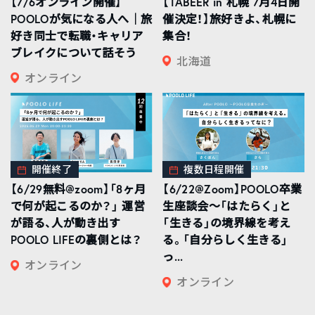
【7/6オンライン開催】
【TABEER in 札幌 7月4日開
POOLOが気になる人へ｜旅
催決定！】旅好きよ、札幌に
好き同士で転職・キャリア
集合！
ブレイクについて話そう
北海道
オンライン
開催終了
複数日程開催
【6/29無料@zoom】「8ヶ月
【6/22@Zoom】POOLO卒業
で何が起こるのか？」 運営
生座談会〜「はたらく」と
が語る、人が動き出す
「生きる」の境界線を考え
POOLO LIFEの裏側とは？
る。「自分らしく生きる」
っ...
オンライン
オンライン