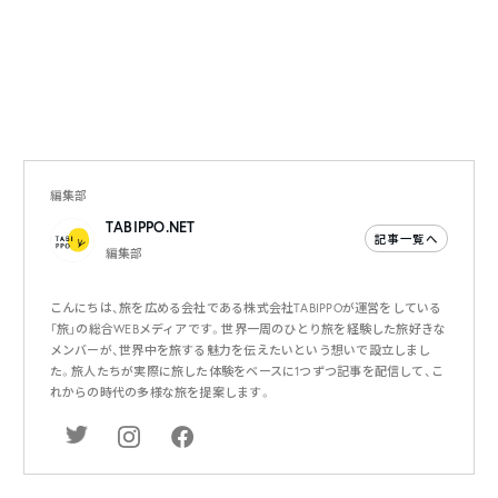
編集部
TABIPPO.NET
記事一覧へ
編集部
こんにちは、旅を広める会社である株式会社TABIPPOが運営をしている
「旅」の総合WEBメディアです。世界一周のひとり旅を経験した旅好きな
メンバーが、世界中を旅する魅力を伝えたいという想いで設立しまし
た。旅人たちが実際に旅した体験をベースに1つずつ記事を配信して、こ
れからの時代の多様な旅を提案します。