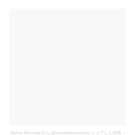
Sanna Kovasiipiさん(@sannakovasiipi)がシェアした投稿
–