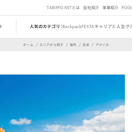
TABIPPO.NETとは
会社紹介
事業紹介
POO
ト
人気のカテゴリ：
BackpackFESTA
キャリアと人生
グ
ホーム
エリアから探す
海外
北米
アメリカ