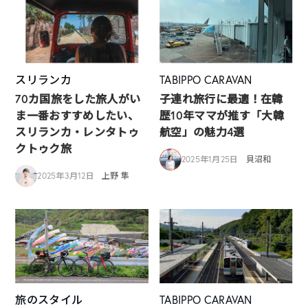
スリランカ
TABIPPO CARAVAN
70カ国旅をした旅人がい
子連れ旅行に最適！在韓
ま一番おすすめしたい、
歴10年ママが推す「大韓
スリランカ・レンタトゥ
航空」の魅力4選
クトゥク旅
2025年1月25日
貝沼和
2025年3月12日
上野 隼
旅のスタイル
TABIPPO CARAVAN