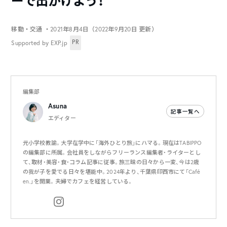
ーで出かけよう！
移動・交通
・2021年8月4日（2022年9月20日 更新）
PR
Supported by EXP.jp
編集部
Asuna
記事一覧へ
エディター
元小学校教諭。大学在学中に「海外ひとり旅」にハマる。現在はTABIPPO
の編集部に所属。会社員をしながらフリーランス編集者・ライターとし
て、取材・美容・食・コラム記事に従事。旅三昧の日々から一変、今は2歳
の我が子を愛でる日々を堪能中。2024年より、千葉県印西市にて「Café
en.」を開業。夫婦でカフェを経営している。