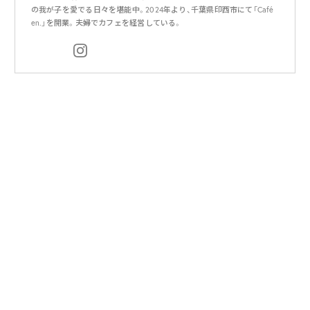
の我が子を愛でる日々を堪能中。2024年より、千葉県印西市にて「Café
en.」を開業。夫婦でカフェを経営している。