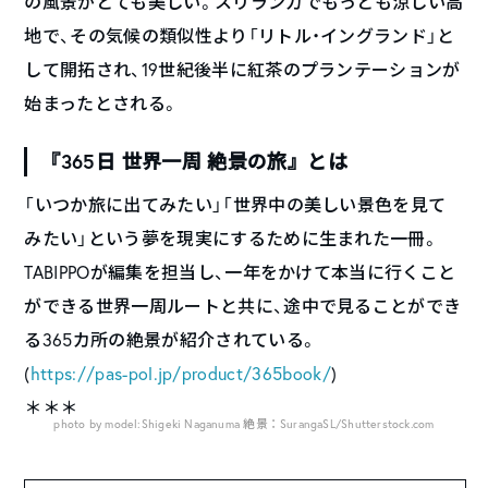
の風景がとても美しい。スリランカでもっとも涼しい高
地で、その気候の類似性より「リトル・イングランド」と
して開拓され、19世紀後半に紅茶のプランテーションが
始まったとされる。
『365日 世界一周 絶景の旅』とは
「いつか旅に出てみたい」「世界中の美しい景色を見て
みたい」という夢を現実にするために生まれた一冊。
TABIPPOが編集を担当し、一年をかけて本当に行くこと
ができる世界一周ルートと共に、途中で見ることができ
る365カ所の絶景が紹介されている。
(
https://pas-pol.jp/product/365book/
)
＊＊＊
photo by model:Shigeki Naganuma 絶景：SurangaSL/Shutterstock.com