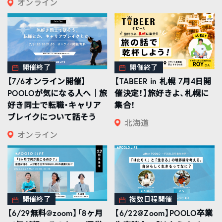
オンライン
開催終了
開催終了
【7/6オンライン開催】
【TABEER in 札幌 7月4日開
POOLOが気になる人へ｜旅
催決定！】旅好きよ、札幌に
好き同士で転職・キャリア
集合！
ブレイクについて話そう
北海道
オンライン
開催終了
複数日程開催
【6/29無料@zoom】「8ヶ月
【6/22@Zoom】POOLO卒業