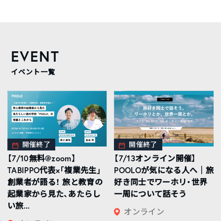
EVENT
イベント一覧
開催終了
開催終了
【7/10無料@zoom】
【7/13オンライン開催】
TABIPPO代表×「複業先生」
POOLOが気になる人へ｜旅
創業者が語る！ 旅と教育の
好き同士でワーホリ・世界
起業家から見た、あたらし
一周について話そう
い旅...
オンライン