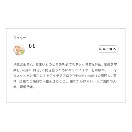
ライター
もも
記事一覧へ
埼玉県生まれ。あまいものと音楽を愛でるヲタク気質な19歳。高校を卒
業し、自分の「好き」と向き合うためにギャップイヤーを謳歌中。一日を
ちょっとだけ豊かにするアイデアブログ「PEACHY mode」の管理人。夢
は 「自由でご機嫌な人生を送ること」。来年からはマレーシア国内の大
学に留学予定。