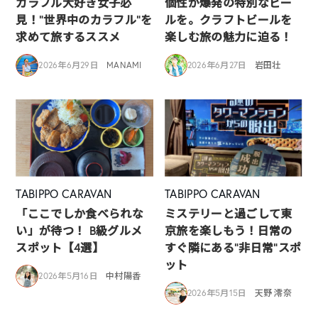
カラフル大好き女子必
個性が爆発の特別なビー
見！”世界中のカラフル”を
ルを。クラフトビールを
求めて旅するススメ
楽しむ旅の魅力に迫る！
2026年6月29日
MANAMI
2026年6月27日
岩田壮
TABIPPO CARAVAN
TABIPPO CARAVAN
「ここでしか食べられな
ミステリーと過ごして東
い」が待つ！ B級グルメ
京旅を楽しもう！日常の
スポット【4選】
すぐ隣にある”非日常”スポ
ット
2026年5月16日
中村陽香
2026年5月15日
天野 澪奈