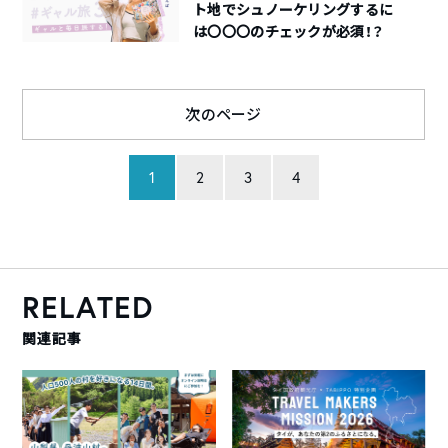
ト地でシュノーケリングするに
は〇〇〇のチェックが必須！？
次のページ
1
2
3
4
RELATED
関連記事