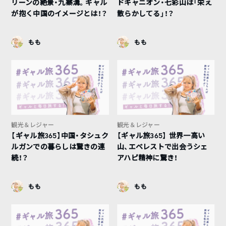
リーンの絶景・九寨溝。ギャル
ドキャニオン・七彩山は「栄え
が抱く中国のイメージとは！？
散らかしてる」！？
もも
もも
観光＆レジャー
観光＆レジャー
【ギャル旅365】中国・タシュク
【ギャル旅365】 世界一高い
ルガンでの暮らしは驚きの連
山、エベレストで出会うシェ
続！？
アハピ精神に驚き！
もも
もも