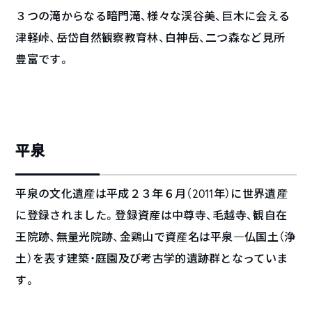
３つの滝からなる暗門滝、様々な渓谷美、巨木に会える
津軽峠、岳岱自然観察教育林、白神岳、二つ森など見所
豊富です。
平泉
平泉の文化遺産は平成２３年６月（2011年）に世界遺産
に登録されました。登録資産は中尊寺、毛越寺、観自在
王院跡、無量光院跡、金鶏山で資産名は平泉―仏国土（浄
土）を表す建築・庭園及び考古学的遺跡群となっていま
す。