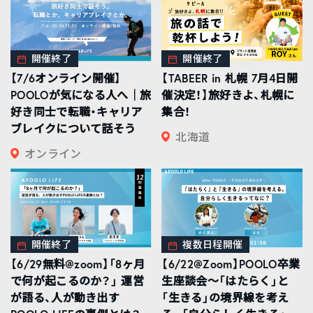
開催終了
開催終了
【7/6オンライン開催】
【TABEER in 札幌 7月4日開
POOLOが気になる人へ｜旅
催決定！】旅好きよ、札幌に
好き同士で転職・キャリア
集合！
ブレイクについて話そう
北海道
オンライン
開催終了
複数日程開催
【6/29無料@zoom】「8ヶ月
【6/22@Zoom】POOLO卒業
で何が起こるのか？」 運営
生座談会〜「はたらく」と
が語る、人が動き出す
「生きる」の境界線を考え