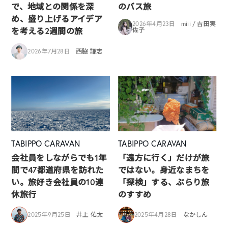
で、地域との関係を深
のバス旅
め、盛り上げるアイデア
2026年4月23日
miii / 吉田実
を考える2週間の旅
佐子
2026年7月28日
西脇 謙志
TABIPPO CARAVAN
TABIPPO CARAVAN
会社員をしながらでも1年
「遠方に行く」だけが旅
間で47都道府県を訪れた
ではない。身近なまちを
い。旅好き会社員の10連
「探検」する、ぶらり旅
休旅行
のすすめ
2025年9月25日
井上 佑太
2025年4月28日
なかしん