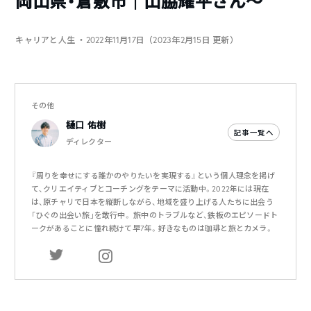
岡山県・倉敷市｜山脇耀平さん〜
キャリアと人生
・2022年11月17日（2023年2月15日 更新）
その他
樋口 佑樹
記事一覧へ
ディレクター
『周りを幸せにする誰かのやりたいを実現する』という個人理念を掲げ
て、クリエイティブとコーチングをテーマに活動中。2022年には現在
は、原チャリで日本を縦断しながら、地域を盛り上げる人たちに出会う
「ひぐの出会い旅」を敢行中。 旅中のトラブルなど、鉄板のエピソードト
ークがあることに憧れ続けて早7年。好きなものは珈琲と旅とカメラ。