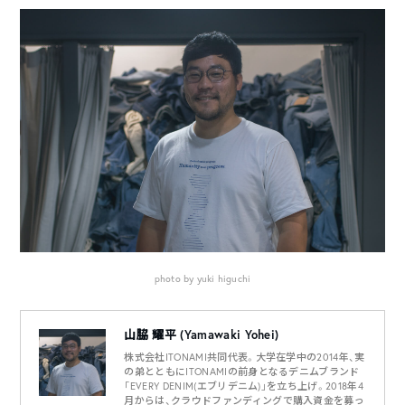
photo by yuki higuchi
山脇 耀平 (Yamawaki Yohei)
株式会社ITONAMI共同代表。大学在学中の2014年、実
の弟とともにITONAMIの前身となるデニムブランド
「EVERY DENIM(エブリデニム)」を立ち上げ。2018年4
月からは、クラウドファンディングで購入資金を募っ