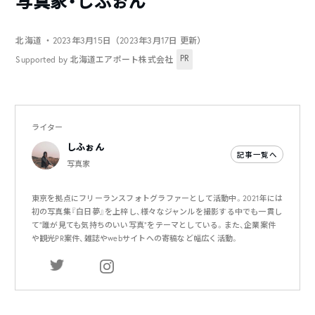
写真家・しふぉん
北海道
・2023年3月15日（2023年3月17日 更新）
PR
Supported by 北海道エアポート株式会社
ライター
しふぉん
記事一覧へ
写真家
東京を拠点にフリーランスフォトグラファーとして活動中。2021年には
初の写真集『白日夢』を上梓し、様々なジャンルを撮影する中でも一貫し
て“誰が見ても気持ちのいい写真“をテーマとしている。また、企業案件
や観光PR案件、雑誌やwebサイトへの寄稿など幅広く活動。