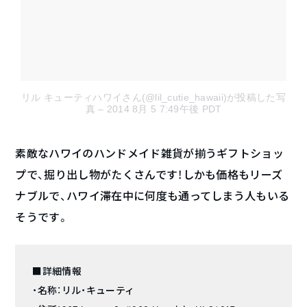
リル キューティハワイさん(@lil_cutie_hawaii)が投稿した写
真
– 2014 8月 5 7:49午後 PDT
素敵なハワイのハンドメイド雑貨が揃うギフトショッ
プで、掘り出し物がたくさんです！しかも価格もリーズ
ナブルで、ハワイ滞在中に何度も通ってしまう人もいる
そうです。
■詳細情報
・名称：リル・キューティ