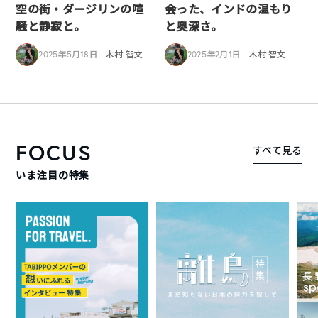
空の街・ダージリンの喧
会った、インドの温もり
騒と静寂と。
と奥深さ。
2025年5月18日
木村 智文
2025年2月1日
木村 智文
FOCUS
すべて見る
いま注目の特集