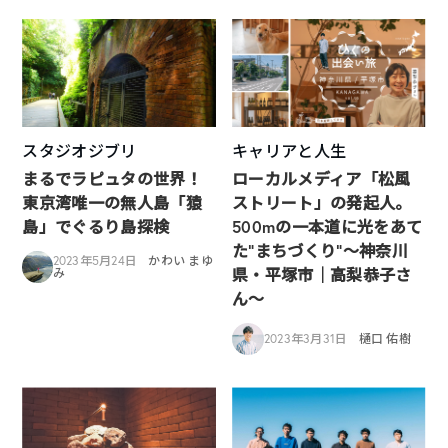
スタジオジブリ
キャリアと人生
まるでラピュタの世界！
ローカルメディア「松風
東京湾唯一の無人島「猿
ストリート」の発起人。
島」でぐるり島探検
500mの一本道に光をあて
た”まちづくり”〜神奈川
2023年5月24日
かわい まゆ
県・平塚市｜高梨恭子さ
み
ん〜
2023年3月31日
樋口 佑樹