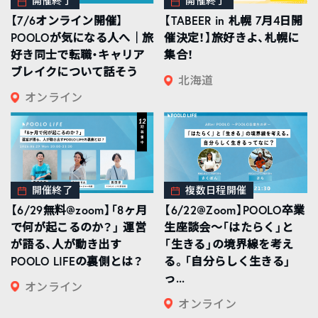
開催終了
開催終了
【7/6オンライン開催】
【TABEER in 札幌 7月4日開
POOLOが気になる人へ｜旅
催決定！】旅好きよ、札幌に
好き同士で転職・キャリア
集合！
ブレイクについて話そう
北海道
オンライン
開催終了
複数日程開催
【6/29無料@zoom】「8ヶ月
【6/22@Zoom】POOLO卒業
で何が起こるのか？」 運営
生座談会〜「はたらく」と
が語る、人が動き出す
「生きる」の境界線を考え
POOLO LIFEの裏側とは？
る。「自分らしく生きる」
っ...
オンライン
オンライン