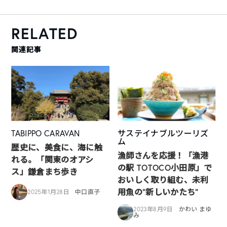
RELATED
関連記事
TABIPPO CARAVAN
サステイナブルツーリズ
ム
歴史に、美食に、海に触
漁師さんを応援！「漁港
れる。「関東のオアシ
の駅 TOTOCO小田原」で
ス」鎌倉まち歩き
おいしく取り組む、未利
用魚の“新しいかたち“
2025年1月28日
中口直子
2023年8月9日
かわい まゆ
み