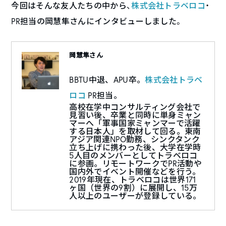
今回はそんな友人たちの中から、
株式会社トラベロコ
・
PR担当の岡慧隼さんにインタビューしました。
岡慧隼さん
BBTU中退、APU卒。
株式会社トラベ
ロコ
PR担当。
高校在学中コンサルティング会社で
見習い後、卒業と同時に単身ミャン
マーへ「軍事国家ミャンマーで活躍
する日本人」を取材して回る。東南
アジア関連NPO勤務、シンクタンク
立ち上げに携わった後、大学在学時
5人目のメンバーとしてトラベロコ
に参画。リモートワークでPR活動や
国内外でイベント開催などを行う。
2019年現在、トラベロコは世界171
ヶ国（世界の9割）に展開し、15万
人以上のユーザーが登録している。