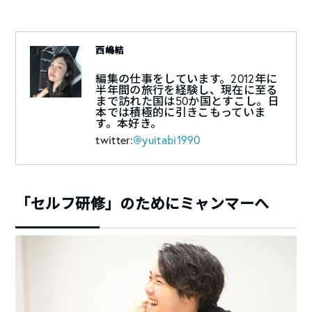
西嶋結
編集の仕事をしています。2012年に
半年間の旅行を経験し、現在に至る
まで訪れた国は50か国とすこし。日
本では積極的に引きこもっていま
す。本好き。
twitter:
@yuitabi1990
「セルフ研修」のためにミャンマーへ