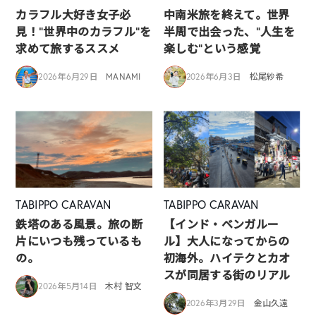
カラフル大好き女子必
中南米旅を終えて。世界
見！”世界中のカラフル”を
半周で出会った、“人生を
求めて旅するススメ
楽しむ”という感覚
2026年6月29日
MANAMI
2026年6月3日
松尾紗希
TABIPPO CARAVAN
TABIPPO CARAVAN
鉄塔のある風景。旅の断
【インド・ベンガルー
片にいつも残っているも
ル】大人になってからの
の。
初海外。ハイテクとカオ
スが同居する街のリアル
2026年5月14日
木村 智文
2026年3月29日
金山久遠