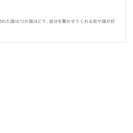
訪れた国は70か国ほどで、自分を驚かせてくれる街や国が好