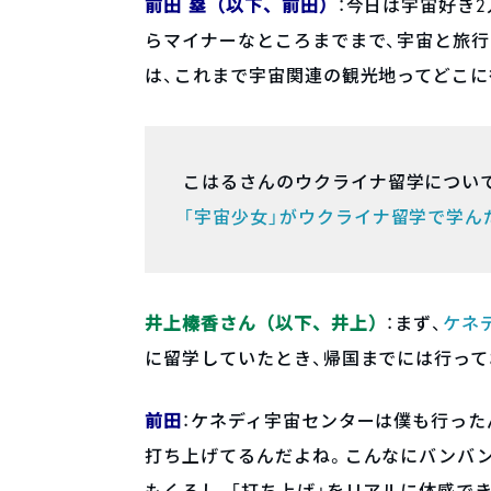
前田 塁（以下、前田）
：今日は宇宙好き
らマイナーなところまでまで、宇宙と旅行
は、これまで宇宙関連の観光地ってどこに
こはるさんのウクライナ留学につい
「宇宙少女」がウクライナ留学で学ん
井上榛香さん（以下、井上）
：まず、
ケネ
に留学していたとき、帰国までには行って
前田
：ケネディ宇宙センターは僕も行った
打ち上げてるんだよね。こんなにバンバン
もくるし、「打ち上げ」をリアルに体感で