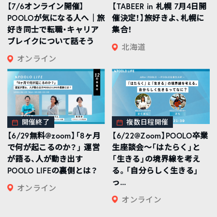
【7/6オンライン開催】
【TABEER in 札幌 7月4日開
POOLOが気になる人へ｜旅
催決定！】旅好きよ、札幌に
好き同士で転職・キャリア
集合！
ブレイクについて話そう
北海道
オンライン
開催終了
複数日程開催
【6/29無料@zoom】「8ヶ月
【6/22@Zoom】POOLO卒業
で何が起こるのか？」 運営
生座談会〜「はたらく」と
が語る、人が動き出す
「生きる」の境界線を考え
POOLO LIFEの裏側とは？
る。「自分らしく生きる」
っ...
オンライン
オンライン