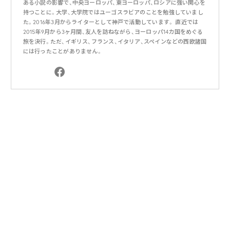
ある小説の影響で、中央ヨーロッパ、東ヨーロッパ、ロシアに強い関心を
持つことに。大学、大学院ではユーゴスラビアのことを勉強していまし
た。2016年3月からライターとして神戸で活動しています。 直近では
2015年9月から3ヶ月間、友人を訪ねながら、ヨーロッパ14カ国をめぐる
旅を決行。ただ、イギリス、フランス、イタリア、スペインなどの西欧諸国
には行ったことがありません。