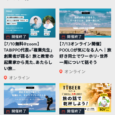
開催終了
開催終了
【7/10無料@zoom】
【7/13オンライン開催】
TABIPPO代表×「複業先生」
POOLOが気になる人へ｜旅
創業者が語る！ 旅と教育の
好き同士でワーホリ・世界
起業家から見た、あたらし
一周について話そう
い旅...
オンライン
オンライン
開催終了
開催終了