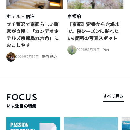
ホテル・宿泊
京都府
プチ贅沢で京都らしい町
【京都】定番から穴場ま
家が自慢！「カンデオホ
で。桜シーズンに訪れた
テルズ京都烏丸六角」に
い6箇所の写真スポット
おこしやす
2021年3月21日
Yuri
2021年7月12日
新田 浩之
FOCUS
すべて見る
いま注目の特集