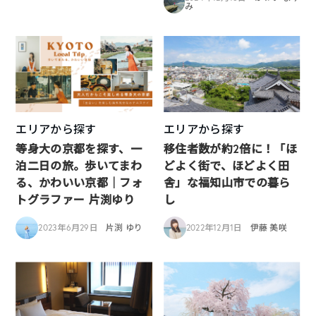
み
エリアから探す
エリアから探す
等身大の京都を探す、一
移住者数が約2倍に！「ほ
泊二日の旅。歩いてまわ
どよく街で、ほどよく田
る、かわいい京都｜フォ
舎」な福知山市での暮ら
トグラファー 片渕ゆり
し
2023年6月29日
片渕 ゆり
2022年12月1日
伊藤 美咲