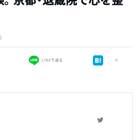
験。京都・退蔵院で心を整
新）
LINEで送る
0