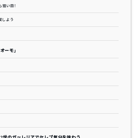
も狙い目！
喫しよう
オーモ」
レ2世のガッレリアでセレブ気分を味わう