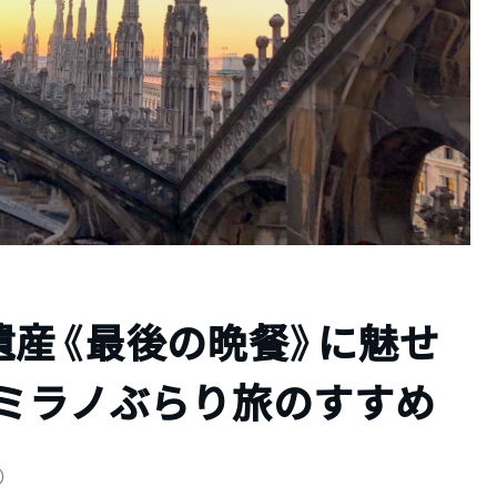
遺産《最後の晩餐》に魅せ
・ミラノぶらり旅のすすめ
新）