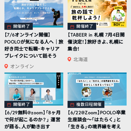
開催終了
開催終了
【7/6オンライン開催】
【TABEER in 札幌 7月4日開
POOLOが気になる人へ｜旅
催決定！】旅好きよ、札幌に
好き同士で転職・キャリア
集合！
ブレイクについて話そう
北海道
オンライン
開催終了
複数日程開催
【6/29無料@zoom】「8ヶ月
【6/22@Zoom】POOLO卒業
で何が起こるのか？」 運営
生座談会〜「はたらく」と
が語る、人が動き出す
「生きる」の境界線を考え