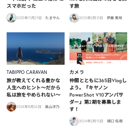
スマホだった
す旅
2025年11月21日
たまやん
2025年2月21日
伊藤 美咲
TABIPPO CARAVAN
カメラ
旅が教えてくれる豊かな
仲間とともに365日Vlogし
人生へのヒント〜だから
よう。『キヤノン
私は旅をやめられない〜
PowerShot V10アンバサ
ダー』第2期を募集しま
2024年8月26日
奥山冴乃
す！
2024年2月15日
樋口 佑樹