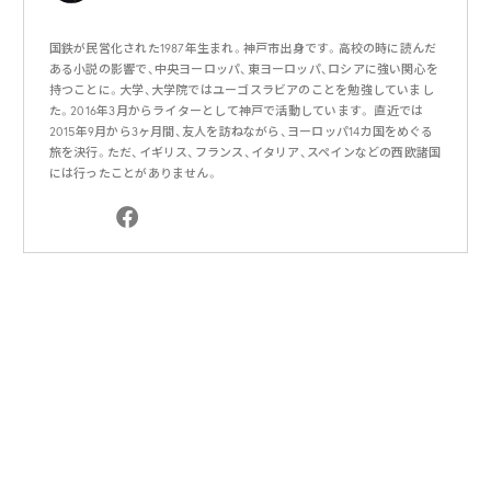
国鉄が民営化された1987年生まれ。神戸市出身です。高校の時に読んだ
ある小説の影響で、中央ヨーロッパ、東ヨーロッパ、ロシアに強い関心を
持つことに。大学、大学院ではユーゴスラビアのことを勉強していまし
た。2016年3月からライターとして神戸で活動しています。 直近では
2015年9月から3ヶ月間、友人を訪ねながら、ヨーロッパ14カ国をめぐる
旅を決行。ただ、イギリス、フランス、イタリア、スペインなどの西欧諸国
には行ったことがありません。