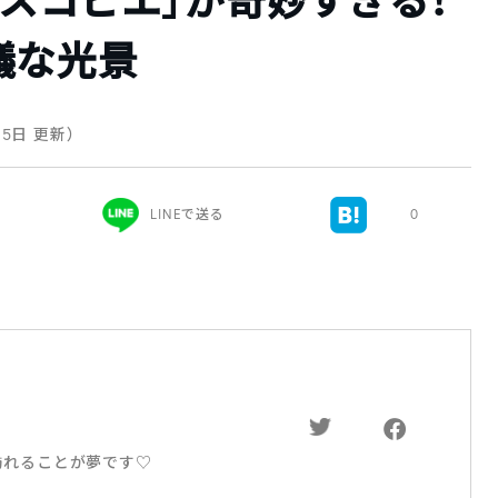
スコピエ」が奇妙すぎる！
議な光景
15日 更新）
LINEで送る
0
訪れることが夢です♡