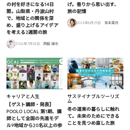
の村を好きになる14日
げ。香りから思い出す、
間。山梨県・丹波山村
旅の記憶
で、地域との関係を深
2024年8月29日
宮本葉月
め、盛り上げるアイデア
を考える2週間の旅
2026年7月28日
西脇 謙志
キャリアと人生
サステイナブルツーリズ
ム
【ゲスト講師・発表】
冬の道東の暮らしに触れ
POOLO LOCAL 第1期、講
て。未来のためにできる
師として全国の先進モデ
ことを見つめ直した旅
ル9地域から20名以上の参