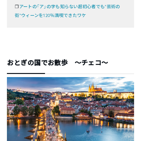
❐
アートの「ア」の字も知らない超初心者でも“芸術の
街”ウィーンを120％満喫できたワケ
おとぎの国でお散歩 〜チェコ〜