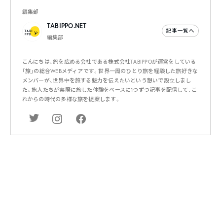
編集部
TABIPPO.NET
記事一覧へ
編集部
こんにちは、旅を広める会社である株式会社TABIPPOが運営をしている
「旅」の総合WEBメディアです。世界一周のひとり旅を経験した旅好きな
メンバーが、世界中を旅する魅力を伝えたいという想いで設立しまし
た。旅人たちが実際に旅した体験をベースに1つずつ記事を配信して、こ
れからの時代の多様な旅を提案します。