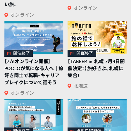
い旅...
オンライン
オンライン
開催終了
開催終了
【7/6オンライン開催】
【TABEER in 札幌 7月4日開
POOLOが気になる人へ｜旅
催決定！】旅好きよ、札幌に
好き同士で転職・キャリア
集合！
ブレイクについて話そう
北海道
オンライン
開催終了
複数日程開催