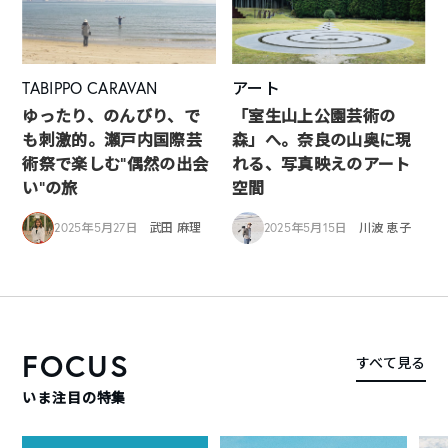
TABIPPO CARAVAN
アート
ゆったり、のんびり、で
「室生山上公園芸術の
も刺激的。瀬戸内国際芸
森」へ。奈良の山奥に現
術祭で楽しむ“偶然の出会
れる、写真映えのアート
い”の旅
空間
2025年5月27日
武田 麻理
2025年5月15日
川波 恵子
FOCUS
すべて見る
いま注目の特集