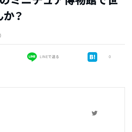
クのミニチュア博物館で世
んか？
新）
LINEで送る
0