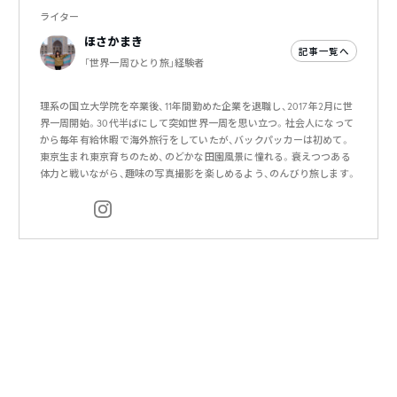
ライター
ほさかまき
記事一覧へ
「世界一周ひとり旅」経験者
理系の国立大学院を卒業後、11年間勤めた企業を退職し、2017年2月に世
界一周開始。30代半ばにして突如世界一周を思い立つ。社会人になって
から毎年有給休暇で海外旅行をしていたが、バックパッカーは初めて。
東京生まれ東京育ちのため、のどかな田園風景に憧れる。衰えつつある
体力と戦いながら、趣味の写真撮影を楽しめるよう、のんびり旅します。