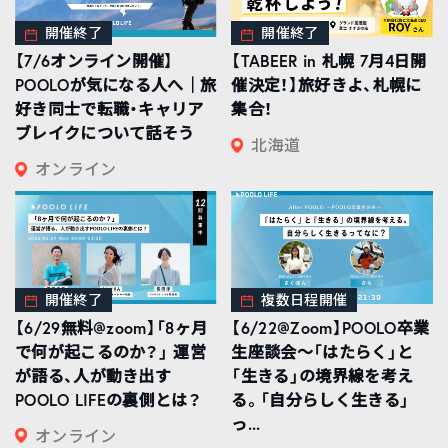
開催終了
開催終了
【7/6オンライン開催】
【TABEER in 札幌 7月4日開
POOLOが気になる人へ｜旅
催決定！】旅好きよ、札幌に
好き同士で転職・キャリア
集合！
ブレイクについて話そう
北海道
オンライン
開催終了
複数日程開催
【6/29無料@zoom】「8ヶ月
【6/22@Zoom】POOLO卒業
で何が起こるのか？」 運営
生座談会〜「はたらく」と
が語る、人が動き出す
「生きる」の境界線を考え
POOLO LIFEの裏側とは？
る。「自分らしく生きる」
っ...
オンライン