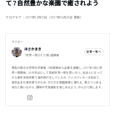
て？自然豊かな楽園で癒されよう
クロアチア
・2017年12月10日（2017年12月25日 更新）
ライター
ほさかまき
記事一覧へ
「世界一周ひとり旅」経験者
理系の国立大学院を卒業後、11年間勤めた企業を退職し、2017年2月に世
界一周開始。30代半ばにして突如世界一周を思い立つ。社会人になって
から毎年有給休暇で海外旅行をしていたが、バックパッカーは初めて。
東京生まれ東京育ちのため、のどかな田園風景に憧れる。衰えつつある
体力と戦いながら、趣味の写真撮影を楽しめるよう、のんびり旅します。