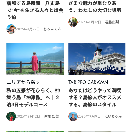
調和する島時間。八丈島
ざまな魅力が重なりあ
で“今”を生きる人々と出会
う、わたしの大切な場所
う旅
2026年1月17日
遠藤由梨
2026年1月22日
もろんのん
エリアから探す
TABIPPO CARAVAN
私の五感が花ひらく、神
あなたはどうやって満喫
集う島「神津島」へ｜２
する？島旅人がオススメ
泊3日モデルコース
する、島旅のスタイル
2025年9月12日
伊佐 知美
2025年9月9日
えいちゃん