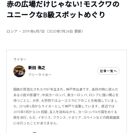
赤の広場だけじゃない！モスクワの
ユニークなB級スポットめぐり
ロシア
・2019年6月7日（2020年7月24日 更新）
ライター
新田 浩之
記事一覧へ
フリーライター
国鉄が民営化された1987年生まれ。神戸市出身です。高校の時に読んだ
ある小説の影響で、中央ヨーロッパ、東ヨーロッパ、ロシアに強い関心を
持つことに。大学、大学院ではユーゴスラビアのことを勉強していまし
た。2016年3月からライターとして神戸で活動しています。 直近では
2015年9月から3ヶ月間、友人を訪ねながら、ヨーロッパ14カ国をめぐる
旅を決行。ただ、イギリス、フランス、イタリア、スペインなどの西欧諸国
には行ったことがありません。