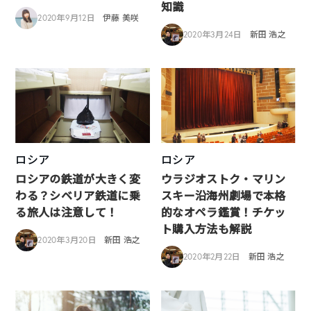
知識
2020年9月12日
伊藤 美咲
2020年3月24日
新田 浩之
ロシア
ロシア
ロシアの鉄道が大きく変
ウラジオストク・マリン
わる？シベリア鉄道に乗
スキー沿海州劇場で本格
る旅人は注意して！
的なオペラ鑑賞！チケッ
ト購入方法も解説
2020年3月20日
新田 浩之
2020年2月22日
新田 浩之