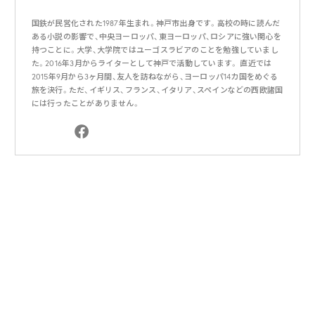
国鉄が民営化された1987年生まれ。神戸市出身です。高校の時に読んだ
ある小説の影響で、中央ヨーロッパ、東ヨーロッパ、ロシアに強い関心を
持つことに。大学、大学院ではユーゴスラビアのことを勉強していまし
た。2016年3月からライターとして神戸で活動しています。 直近では
2015年9月から3ヶ月間、友人を訪ねながら、ヨーロッパ14カ国をめぐる
旅を決行。ただ、イギリス、フランス、イタリア、スペインなどの西欧諸国
には行ったことがありません。