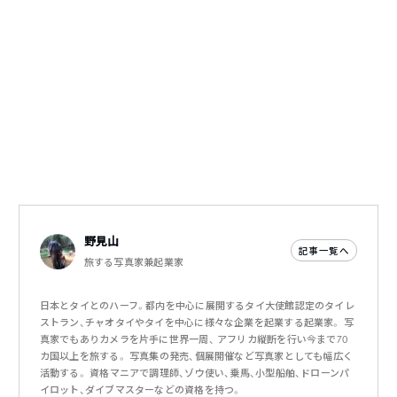
野見山
記事一覧へ
旅する写真家兼起業家
日本とタイとのハーフ。都内を中心に展開するタイ大使館認定のタイレ
ストラン、チャオタイやタイを中心に様々な企業を起業する起業家。 写
真家でもありカメラを片手に世界一周、 アフリカ縦断を行い今まで70
カ国以上を旅する。 写真集の発売、個展開催など写真家としても幅広く
活動する。 資格マニアで調理師、ゾウ使い、乗馬、小型船舶、ドローンパ
イロット、ダイブマスターなどの資格を持つ。