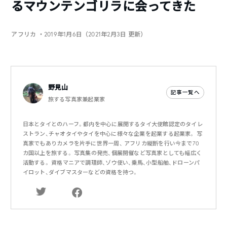
るマウンテンゴリラに会ってきた
アフリカ
・2019年1月6日（2021年2月3日 更新）
野見山
記事一覧へ
旅する写真家兼起業家
日本とタイとのハーフ。都内を中心に展開するタイ大使館認定のタイレ
ストラン、チャオタイやタイを中心に様々な企業を起業する起業家。 写
真家でもありカメラを片手に世界一周、 アフリカ縦断を行い今まで70
カ国以上を旅する。 写真集の発売、個展開催など写真家としても幅広く
活動する。 資格マニアで調理師、ゾウ使い、乗馬、小型船舶、ドローンパ
イロット、ダイブマスターなどの資格を持つ。