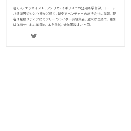
書く人・エッセイスト。アメリカ・イギリスでの短期語学留学、ヨーロッ
パ鉄道周遊ひとり旅など経て、新卒でベンチャーの旅行会社に就職。現
在は複数メディアにてフリーのライター兼編集者。趣味は英語で、映画
は洋画を中心に年間150本を鑑賞。渡航国数は23ヶ国。