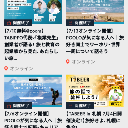
開催終了
開催終了
【7/10無料@zoom】
【7/13オンライン開催】
TABIPPO代表×「複業先生」
POOLOが気になる人へ｜旅
創業者が語る！ 旅と教育の
好き同士でワーホリ・世界
起業家から見た、あたらし
一周について話そう
い旅...
オンライン
オンライン
開催終了
開催終了
【7/6オンライン開催】
【TABEER in 札幌 7月4日開
POOLOが気になる人へ｜旅
催決定！】旅好きよ、札幌に
好き同士で転職・キャリア
集合！