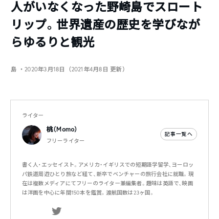
人がいなくなった野崎島でスロート
リップ。世界遺産の歴史を学びなが
らゆるりと観光
島
・2020年3月18日（2021年4月8日 更新）
ライター
桃（Momo）
記事一覧へ
フリーライター
書く人・エッセイスト。アメリカ・イギリスでの短期語学留学、ヨーロッ
パ鉄道周遊ひとり旅など経て、新卒でベンチャーの旅行会社に就職。現
在は複数メディアにてフリーのライター兼編集者。趣味は英語で、映画
は洋画を中心に年間150本を鑑賞。渡航国数は23ヶ国。