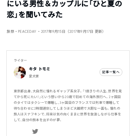
にいる男性＆カップルに「ひと夏の
恋」を聞いてみた
旅祭・PEACEDAY
・2017年9月15日（2017年9月17日 更新）
ライター
キタ トモミ
記事一覧へ
愛犬家
東京都出身、大自然に憧れるギャップ系女子。「1度きりの人生、世界を見
てから死にたい！」という想いから20歳で初めての海外旅行へ。2ヶ国目
のタイではタクシーで爆睡し、3ヶ国目のフランスでは列車で爆睡して
待ち合わせに2時間遅刻してしまうほど大雑把で大胆な一面も。憧れの
旅人はスナフキンで、将来は気の向くままに世界を放浪しながら仕事を
して、自分の旅本を出すのが夢。