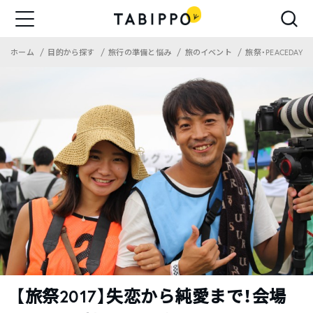
ホーム
目的から探す
旅行の準備と悩み
旅のイベント
旅祭・PEACEDAY
【旅祭2017】失恋から純愛まで！会場