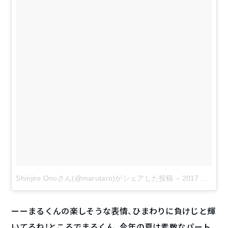
Shinjiro Onoさん(@marutaro)がシェアした投稿
–
2017 8月 8 5:13午後 PDT
ーーまるくんの楽しそうな表情、ひまわりに負けじと輝
いてるね！ところでまるくん、今年の夏は素敵なパート