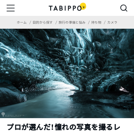
ホーム
目的から探す
旅行の準備と悩み
持ち物
カメラ
プロが選んだ！憧れの写真を撮るレ