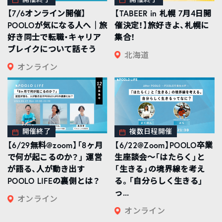
【7/6オンライン開催】
【TABEER in 札幌 7月4日開
POOLOが気になる人へ｜旅
催決定！】旅好きよ、札幌に
好き同士で転職・キャリア
集合！
ブレイクについて話そう
北海道
オンライン
開催終了
複数日程開催
【6/29無料@zoom】「8ヶ月
【6/22@Zoom】POOLO卒業
で何が起こるのか？」 運営
生座談会〜「はたらく」と
が語る、人が動き出す
「生きる」の境界線を考え
POOLO LIFEの裏側とは？
る。「自分らしく生きる」
っ...
オンライン
オンライン