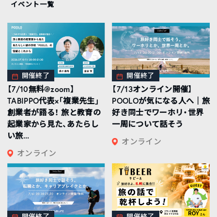
イベント一覧
開催終了
開催終了
【7/10無料@zoom】
【7/13オンライン開催】
TABIPPO代表×「複業先生」
POOLOが気になる人へ｜旅
創業者が語る！ 旅と教育の
好き同士でワーホリ・世界
起業家から見た、あたらし
一周について話そう
い旅...
オンライン
オンライン
開催終了
開催終了