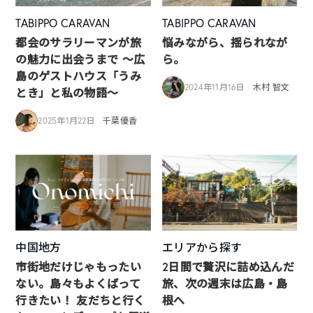
TABIPPO CARAVAN
TABIPPO CARAVAN
都会のサラリーマンが旅
悩みながら、揺られなが
の魅力に出会うまで 〜広
ら。
島のゲストハウス「うみ
2024年11月16日
木村 智文
とき」と私の物語〜
2025年1月22日
千葉優香
中国地方
エリアから探す
市街地だけじゃもったい
2日間で贅沢に詰め込んだ
ない。島々もよくばって
旅、次の週末は広島・島
行きたい！ 友だちと行く
根へ