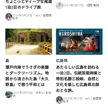
ちょこっとディープな尾道
2024年3月27日
池田 竜旺
1泊2日のドライブ旅
2024年3月28日
miii / 吉田実
佐子
島
広島県
瀬戸内海でうさぎの楽園
あたらしい広島を訪ねる
とダークツーリズム。地
一泊2日。伝統芸能神楽と
図から消された島「大久
特別名勝三段峡、自然と
野島」で想う平和とは
文化を愉しむ広島県北部
おとな旅。
2024年3月15日
かわい まゆ
み
2023年7月21日
miii / 吉田実
佐子