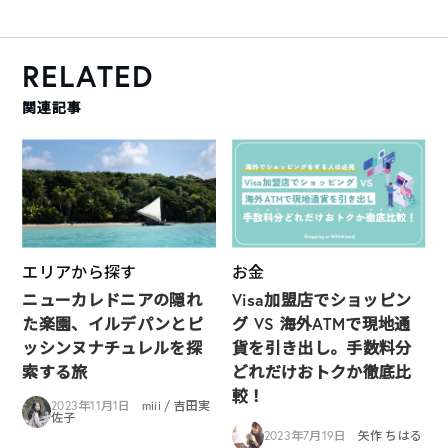
RELATED
関連記事
エリアから探す
お金
ニューカレドニアの隠れ
Visa加盟店でショッピン
た楽園、イルデパンとピ
グ VS 海外ATMで現地通
ッシンヌナチュレルを探
貨を引き出し。手数料分
索する旅
どれだけおトクか徹底比
較！
2023年11月1日
miii / 吉田実
佐子
2023年7月19日
矢作 ちはる