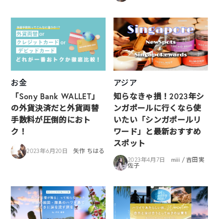
お金
アジア
「Sony Bank WALLET」
知らなきゃ損！2023年シ
の外貨決済だと外貨両替
ンガポールに行くなら使
手数料が圧倒的におト
いたい「シンガポールリ
ク！
ワード」と最新おすすめ
スポット
2023年6月20日
矢作 ちはる
2023年4月7日
miii / 吉田実
佐子