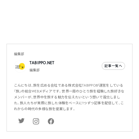
編集部
TABIPPO.NET
記事一覧へ
編集部
こんにちは、旅を広める会社である株式会社TABIPPOが運営をしている
「旅」の総合WEBメディアです。世界一周のひとり旅を経験した旅好きな
メンバーが、世界中を旅する魅力を伝えたいという想いで設立しまし
た。旅人たちが実際に旅した体験をベースに1つずつ記事を配信して、こ
れからの時代の多様な旅を提案します。