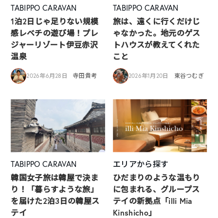
TABIPPO CARAVAN
TABIPPO CARAVAN
1泊2日じゃ足りない規模
旅は、遠くに行くだけじ
感レベチの遊び場！プレ
ゃなかった。地元のゲス
ジャーリゾート伊豆赤沢
トハウスが教えてくれた
温泉
こと
2026年6月28日
寺田貴考
2026年1月20日
東谷つむぎ
TABIPPO CARAVAN
エリアから探す
韓国女子旅は韓屋で決ま
ひだまりのような温もり
り！「暮らすような旅」
に包まれる、グループス
を届けた2泊3日の韓屋ス
テイの新拠点「illi Mia
テイ
Kinshicho」