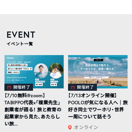
EVENT
イベント一覧
開催終了
開催終了
【7/10無料@zoom】
【7/13オンライン開催】
TABIPPO代表×「複業先生」
POOLOが気になる人へ｜旅
創業者が語る！ 旅と教育の
好き同士でワーホリ・世界
起業家から見た、あたらし
一周について話そう
い旅...
オンライン