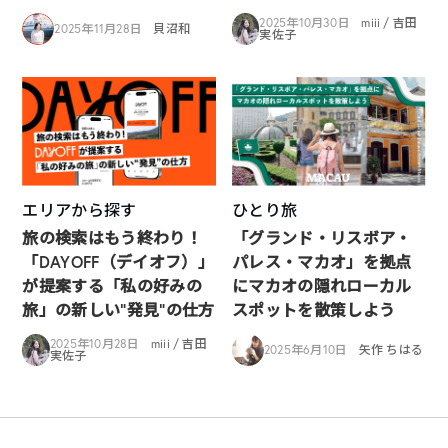
2025年10月30日
miii / 吉田
2025年11月28日
貝沼和
実佐子
エリアから探す
ひとり旅
旅の検索はもう終わり！
「グランド・リスボア・
「DAYOFF（デイオフ）」
パレス・マカオ」を拠点
が提案する「私の好みの
にマカオの隠れローカル
旅」の新しい“発見”の仕方
スポットを散策しよう
2025年10月28日
miii / 吉田
2025年6月10日
矢作 ちはる
実佐子