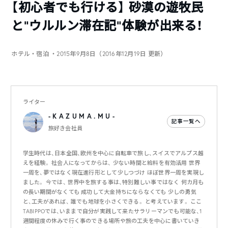
【初心者でも行ける】 砂漠の遊牧民
と”ウルルン滞在記”体験が出来る！
ホテル・宿泊
・2015年9月8日（2016年12月19日 更新）
ライター
- K A Z U M A . M U -
記事一覧へ
旅好き会社員
学生時代は、日本全国、欧州を中心に自転車で旅し、スイスでアルプス越
えを経験。 社会人になってからは、 少ない時間と給料を有効活用 世界
一周を、夢ではなく現在進行形として少しつづけ ほぼ世界一周を実現し
ました。 今では、 世界中を旅する事は、特別難しい事ではなく 何カ月も
の長い期間がなくても 成功して大金持ちにならなくても 少しの勇気
と、工夫があれば、 誰でも地球を小さくできる。 と考えています。 ここ
TABIPPOでは、いままで自分が実践して来たサラリーマンでも可能な、1
週間程度の休みで行く事のできる場所や旅の工夫を中心に書いていき