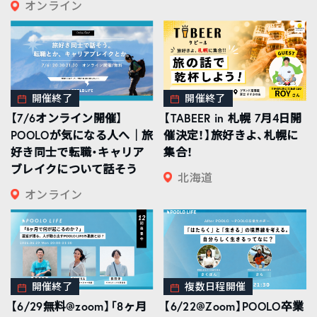
オンライン
開催終了
開催終了
【7/6オンライン開催】
【TABEER in 札幌 7月4日開
POOLOが気になる人へ｜旅
催決定！】旅好きよ、札幌に
好き同士で転職・キャリア
集合！
ブレイクについて話そう
北海道
オンライン
開催終了
複数日程開催
【6/29無料@zoom】「8ヶ月
【6/22@Zoom】POOLO卒業