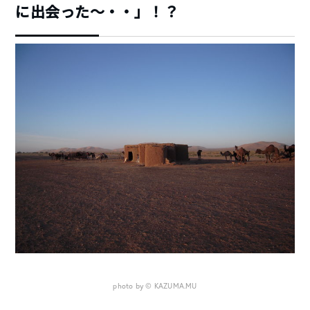
に出会った～・・」！？
photo by © KAZUMA.MU