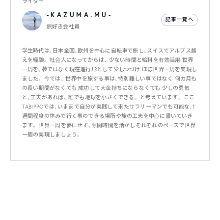
ライター
- K A Z U M A . M U -
記事一覧へ
旅好き会社員
学生時代は、日本全国、欧州を中心に自転車で旅し、スイスでアルプス越
えを経験。 社会人になってからは、 少ない時間と給料を有効活用 世界
一周を、夢ではなく現在進行形として少しつづけ ほぼ世界一周を実現し
ました。 今では、 世界中を旅する事は、特別難しい事ではなく 何カ月も
の長い期間がなくても 成功して大金持ちにならなくても 少しの勇気
と、工夫があれば、 誰でも地球を小さくできる。 と考えています。 ここ
TABIPPOでは、いままで自分が実践して来たサラリーマンでも可能な、1
週間程度の休みで行く事のできる場所や旅の工夫を中心に書いていき
ます。 世界一周を夢にせず、隙間時間を活かしそれぞれのペースで世界
一周の実現しましょう。