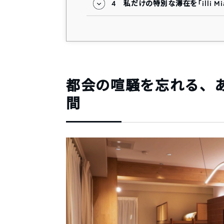
4
私だけの特別な滞在を「illi Mia 
都会の喧騒を忘れる、
間