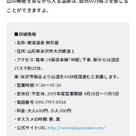
山の絶壁を見ながら入る温泉は、自然の力強さを感じる
ことができますよ。
■詳細情報
・名称：姥湯温泉 桝形屋
・住所：山形県米沢市大沢姥湯１
・アクセス：電車：JR奥羽本線「峠駅」下車、駅からは送迎
バスで約25分。
車：米沢市板谷より山道を40分程度進むと到着します。
・営業時間：9：30～15：30
・定休日：不定休、2015年度営業期間 4月28日～11月5日
・電話番号：090-7797-5934
・料金：大人600円、小人300円
・オススメの時期：春、夏
・公式サイトURL：
http://www.ubayuonsen.com/