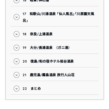
16
岐阜/神の湯
17
和歌山/川湯温泉 「仙人風呂」「川原露天風
呂」
18
奈良/上湯温泉
19
大分/長湯温泉 （ガニ湯）
20
徳島/和の宿ホテル祖谷温泉
21
鹿児島/霧島温泉 旅行人山荘
22
まとめ