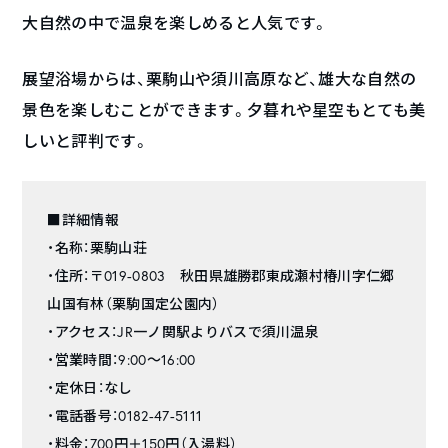
大自然の中で温泉を楽しめると人気です。
展望浴場からは、栗駒山や須川高原など、雄大な自然の
景色を楽しむことができます。夕暮れや星空もとても美
しいと評判です。
■詳細情報
・名称：栗駒山荘
・住所：〒019-0803 秋田県雄勝郡東成瀬村椿川字仁郷
山国有林（栗駒国定公園内）
・アクセス：JR一ノ関駅よりバスで須川温泉
・営業時間：9:00〜16:00
・定休日：なし
・電話番号：0182-47-5111
・料金：700円＋150円（入湯料）