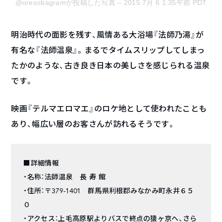
@oresobagramが投稿した写真
– 2015 7月 6 1:35午前 PDT
明治時代の面影を残す、風情ある大浴場『法師乃湯』が
有名な『法師温泉』。まるでタイムスリップしてしまっ
たかのような、古き良き日本の美しさを感じられる温泉
です。
映画『テルマエロマエ』のロケ地として使われたことも
あり、幅広い層のお客さんが訪れるそうです。
■詳細情報
・名称：法師温泉 長 寿 館
・住所：〒379-1401 群馬県利根郡みなかみ町永井６５
０
・アクセス：上毛高原駅よりバスで終点の猿ヶ京へ、さら