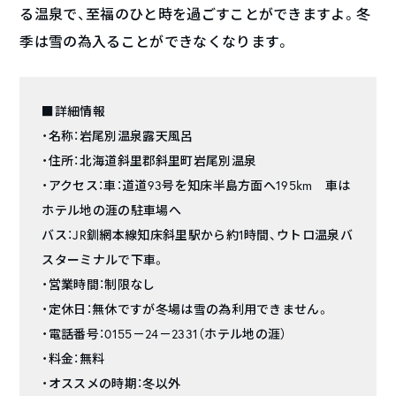
る温泉で、至福のひと時を過ごすことができますよ。冬
季は雪の為入ることができなくなります。
■詳細情報
・名称：岩尾別温泉露天風呂
・住所：北海道斜里郡斜里町岩尾別温泉
・アクセス：車：道道93号を知床半島方面へ195km 車は
ホテル地の涯の駐車場へ
バス：JR釧網本線知床斜里駅から約1時間、ウトロ温泉バ
スターミナルで下車。
・営業時間：制限なし
・定休日：無休ですが冬場は雪の為利用できません。
・電話番号：0155－24－2331（ホテル地の涯）
・料金：無料
・オススメの時期：冬以外