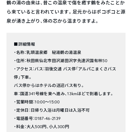
鶴の湯の由来は、昔この温泉で傷を癒す鶴をみたことか
ら来ていると言われています。足元からはポコポコと源
泉が湧き上がり、体の芯から温まりますよ。
■詳細情報
・名称：乳頭温泉郷 秘湯鶴の湯温泉
・住所：秋田県仙北市田沢湖田沢字先達沢国有林50
・アクセス：バス：羽後交通 バス停「アルパこまくさバス
停」下車。
バス停からはホテルの送迎バス有り。
車：国道341号線を東へ進み、13kmほどで到着します。
・営業時間：10:00～15:00
・定休日：日帰り入浴は月曜日は入浴不可
・電話番号：0187-46-2139
・料金：大人500円、小人300円