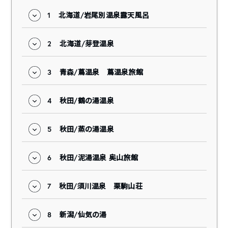
1
北海道/岩尾別温泉露天風呂
2
北海道/芽登温泉
3
青森/蔦温泉 蔦温泉旅館
4
秋田/鶴の湯温泉
5
秋田/蒸の湯温泉
6
秋田/泥湯温泉 奥山旅館
7
秋田/須川温泉 栗駒山荘
8
新潟/仙気の湯