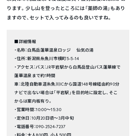
ります。少し山を登ったところには「薬師の湯」もあり
ますので、セットで入ってみるのも良いですね。
■詳細情報
・名称：白馬岳蓮華温泉ロッジ 仙気の湯
・住所：新潟県糸魚川市横町5-5-14
・アクセス：バス：JR平岩駅から白馬岳登山バス蓮華線で
蓮華温泉まで約1時間
車：北陸自動車道糸魚川ICから国道148号線経由約90分
ナビで出ない場合は「平岩駅」を目的地に設定し、そこ
からは案内板有り。
・営業時間：10:00～15:30
・定休日：10月20日頃～3月中旬
・電話番号：090-2524-7237
・料金：大人800円、小人500円