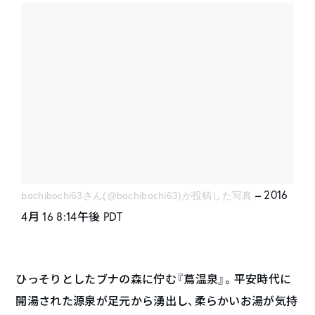
– 2016
bochibochi63さん(@bochibochi63)が投稿した写真
4月 16 8:14午後 PDT
ひっそりとしたブナの森に佇む『蔦温泉』。平安時代に
開湯された源泉が足元から湧出し、柔らかいお湯が気持