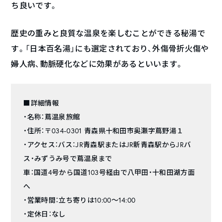
ち良いです。
歴史の重みと良質な温泉を楽しむことができる秘湯で
す。「日本百名湯」にも選定されており、外傷骨折火傷や
婦人病、動脈硬化などに効果があるといいます。
■詳細情報
・名称：蔦温泉旅館
・住所：〒034-0301 青森県十和田市奥瀬字蔦野湯１
・アクセス：バス：JR青森駅またはJR新青森駅からJRバ
ス・みずうみ号で蔦温泉まで
車：国道4号から国道103号経由で八甲田・十和田湖方面
へ
・営業時間：立ち寄りは10:00〜14:00
・定休日：なし