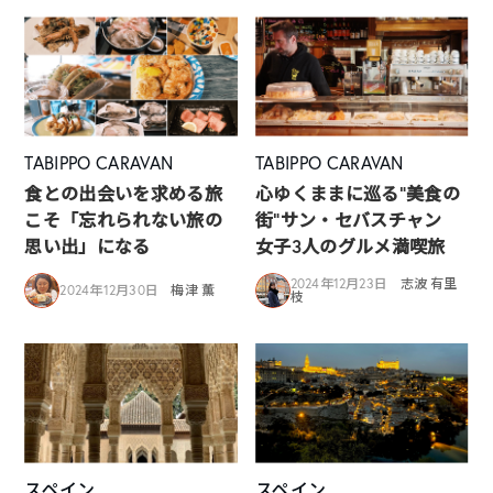
TABIPPO CARAVAN
TABIPPO CARAVAN
食との出会いを求める旅
心ゆくままに巡る”美食の
こそ「忘れられない旅の
街”サン・セバスチャン
思い出」になる
女子3人のグルメ満喫旅
2024年12月23日
志波 有里
2024年12月30日
梅津 薫
枝
スペイン
スペイン