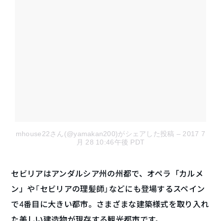
mhouse22さん(@yamakan200)がシェアした投稿
– 2017 7
月 28 10:46午後 PDT
セビリアはアンダルシア州の州都
で、オペラ「カルメ
ン」や
「セビリアの理髪師」などにも登場する
スペイン
で4番目に大きい都市。さまざまな建築様式を取り入れ
た美しい建造物が現存す
る観光都市です。