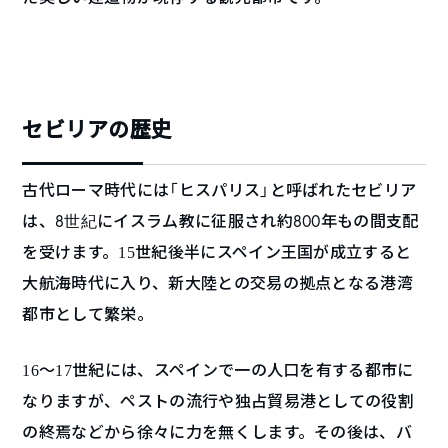
セビリアの歴史
古代ローマ時代には「ヒスパリス」と呼ばれ
たセビリア
は、8
にイスラム教に征服され約800年もの間支配
世紀
を受けます。
世紀後半にスペイン王国が成立すると
15
大航海時代に入り、新大陸との交易の拠点となる港湾
都市として繁栄。
～
世紀には、スペインで一の人口を有する都市に
16
17
なりますが、ペストの流行や独占貿易港としての役割
の終焉などから徐々に力を無くします。
その後は、バ