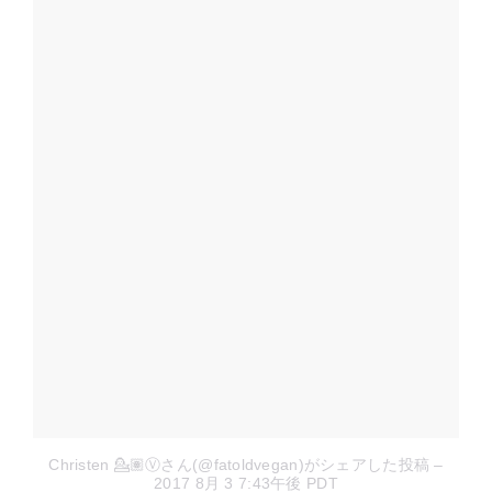
Christen 💁🏽Ⓥさん(@fatoldvegan)がシェアした投稿
–
2017 8月 3 7:43午後 PDT