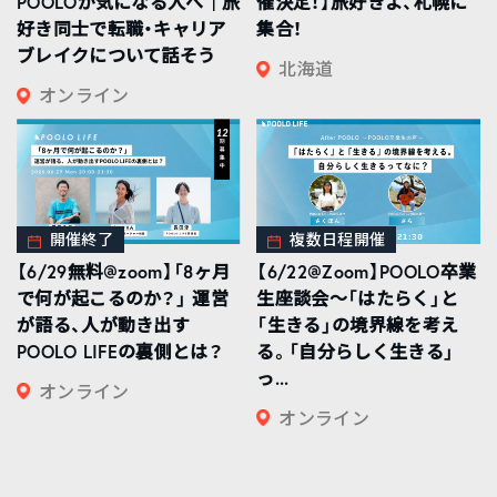
POOLOが気になる人へ｜旅
催決定！】旅好きよ、札幌に
好き同士で転職・キャリア
集合！
ブレイクについて話そう
北海道
オンライン
開催終了
複数日程開催
【6/29無料@zoom】「8ヶ月
【6/22@Zoom】POOLO卒業
で何が起こるのか？」 運営
生座談会〜「はたらく」と
が語る、人が動き出す
「生きる」の境界線を考え
POOLO LIFEの裏側とは？
る。「自分らしく生きる」
っ...
オンライン
オンライン