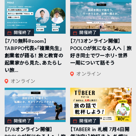
開催終了
開催終了
【7/10無料@zoom】
【7/13オンライン開催】
TABIPPO代表×「複業先生」
POOLOが気になる人へ｜旅
創業者が語る！ 旅と教育の
好き同士でワーホリ・世界
起業家から見た、あたらし
一周について話そう
い旅...
オンライン
オンライン
開催終了
開催終了
【7/6オンライン開催】
【TABEER in 札幌 7月4日開