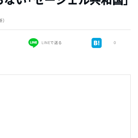
ない「セーシェル共和国」
更新）
LINEで送る
0