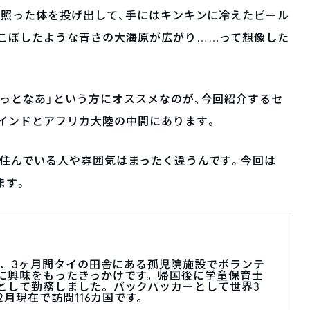
火照った体を投げ出して、手にはキンキンに冷えたビール
をこぼしたような青さの大海原が広がり……って想像した
っとなあ」という方にオススメなのが、今回紹介するセ
インドとアフリカ大陸の中間にあります。
、住んでいる人や雰囲気はまったく違うんです。今回は
ます。
に、3ヶ月間タイの田舎にある孤児院施設でボランテ
に興味をもったきっかけです。帰国後に学童保育士
として勤務しました。バックパッカーとして世界3
2月現在で訪問116カ国です。