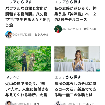
エリアから探す
エリアから探す
パワフルな自然と文化が
私の五感が花ひらく、神
調和する島時間。八丈島
集う島「神津島」へ｜２
で“今”を生きる人々と出会
泊3日モデルコース
う旅
2025年9月12日
伊佐 知美
2026年1月22日
もろんのん
TABIPPO
エリアから探す
火山の島で出会う、“熱
島民の暮らしのそばにあ
い“人々。人生に気付きを
るコーガ石。新島ででき
与えてくれる場所、大島
る唯一無二の体験とは
2025年9月4日
ゆぴ
2025年9月3日
三浦 えり