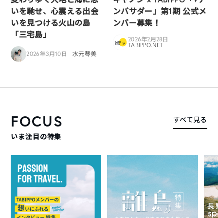
いを馳せ、心震える出会
ンバサダー」第1期 公式メ
いを見つける火山の島
ンバー募集！
「三宅島」
2026年2月28日
TABIPPO.NET
2026年3月10日
水元琴美
FOCUS
すべて見る
いま注目の特集