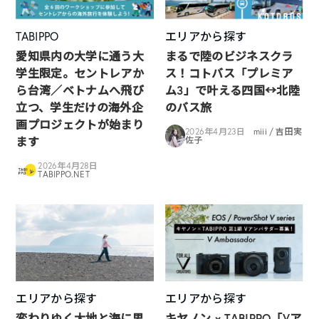
TABIPPO
エリアから探す
愛知県内の大学に通う大
まるで陸のビジネスクラ
学生限定。セントレアか
ス！コトバス「プレミア
ら台湾／ベトナムへ飛び
ム3」で叶える四国↔︎北陸
立つ、学生だけの海外企
のバス旅
画プロジェクトが始まり
2026年4月23日
miii / 吉田実
ます
佐子
2026年4月28日
TABIPPO.NET
エリアから探す
エリアから探す
変わりゆく大地と海に思
キヤノン × TABIPPO「Vア