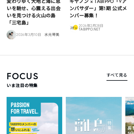
変わりゆく大地と海に思
キヤノン × TABIPPO「Vア
いを馳せ、心震える出会
ンバサダー」第1期 公式メ
いを見つける火山の島
ンバー募集！
「三宅島」
2026年2月28日
TABIPPO.NET
2026年3月10日
水元琴美
FOCUS
すべて見る
いま注目の特集