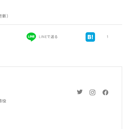
 更新）
LINEで送る
1
締役