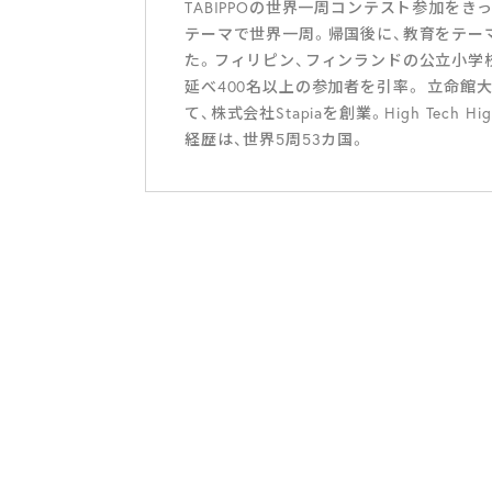
TABIPPOの世界一周コンテスト参加をき
テーマで世界一周。帰国後に、教育をテーマにした探
た。フィリピン、フィンランドの公立小学校、サ
延べ400名以上の参加者を引率。 立命館
て、株式会社Stapiaを創業。High Te
経歴は、世界5周53カ国。