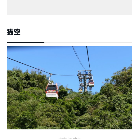
猫空
photo by pixta