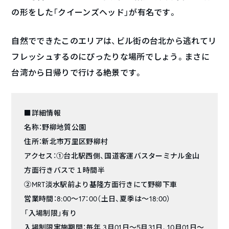
の形をした「クイーンズヘッド」が有名です。
自然でできたこのエリアは、ビル街の台北から逃れてリ
フレッシュするのにぴったりな場所でしょう。まさに
台湾から日帰りで行ける絶景です。
■詳細情報
名称：野柳地質公園
住所：新北市万里区野柳村
アクセス：①台北駅西側、国道客運バスターミナル金山
方面行きバスで１時間半
②MRT淡水駅前より基隆方面行きにて野柳下車
営業時間：8:00～17：00（土日、夏季は～18:00）
「入場制限」有り
入場制限実施期間：毎年 3月01日～5月31日、10月01日～